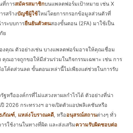
นที่การ
สมัครสมาชิก
บนแพลตฟอร์มเป้าหมาย เช่น X
การสร้าง
บัญชีผู้ใช้
ใหม่โดยการกรอกข้อมูลส่วนตัวที่
้นำระบบการ
ยืนยันตัวตน
สองขั้นตอน (2FA) มาใช้เป็น
ภัย
ีของคุณ ตัวอย่างเช่น บางแพลตฟอร์มอาจให้คุณเชื่อม
 คุณอาจถูกขอให้มีส่วนร่วมในกิจกรรมเฉพาะ เช่น การ
โค้ดส่วนลด ขั้นตอนเหล่านี้ไม่เพียงแต่ช่วยในการรับ
ัฐหรือองค์กรที่ไม่แสวงหาผลกำไรได้ ตัวอย่างที่น่า
ปี 2026 กระทรวงฯ อาจเปิดตัวแอปพลิเคชันหรือ
ิธภัณฑ์
,
แหล่งโบราณคดี
, หรือ
อนุสรณ์สถาน
ต่างๆ ทั่ว
การใช้งานในทางที่ผิด และส่งเสริม
ความรับผิดชอบต่อ