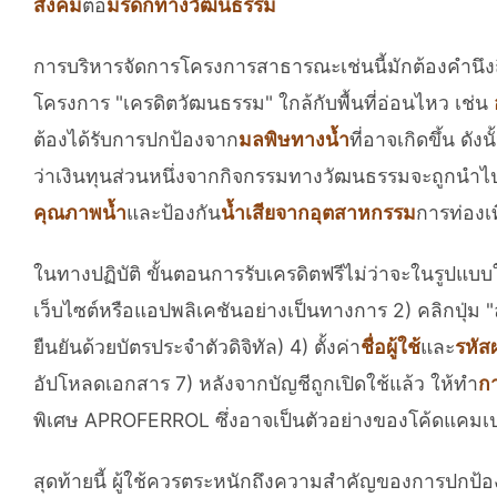
สังคม
ต่อ
มรดกทางวัฒนธรรม
การบริหารจัดการโครงการสาธารณะเช่นนี้มักต้องคำนึงถึง
โครงการ "เครดิตวัฒนธรรม" ใกล้กับพื้นที่อ่อนไหว เช่น
ต้องได้รับการปกป้องจาก
มลพิษทางน้ำ
ที่อาจเกิดขึ้น ด
ว่าเงินทุนส่วนหนึ่งจากกิจกรรมทางวัฒนธรรมจะถูกนำไ
คุณภาพน้ำ
และป้องกัน
น้ำเสียจากอุตสาหกรรม
การท่องเท
ในทางปฏิบัติ ขั้นตอนการรับเครดิตฟรีไม่ว่าจะในรูปแบบใด
เว็บไซต์หรือแอปพลิเคชันอย่างเป็นทางการ 2) คลิกปุ่ม 
ยืนยันด้วยบัตรประจำตัวดิจิทัล) 4) ตั้งค่า
ชื่อผู้ใช้
และ
รหัส
อัปโหลดเอกสาร 7) หลังจากบัญชีถูกเปิดใช้แล้ว ให้ทำ
กา
พิเศษ APROFERROL ซึ่งอาจเป็นตัวอย่างของโค้ดแคมเป
สุดท้ายนี้ ผู้ใช้ควรตระหนักถึงความสำคัญของการปกป้