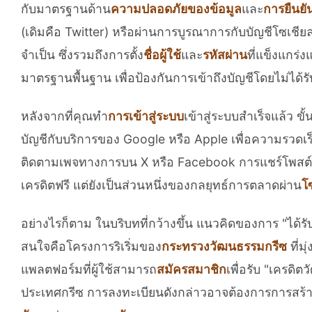
กับมาตรฐานด้าน
ความปลอดภัยของข้อมูล
และ
การยืนยั
(เดิมคือ Twitter) หรือผ่านการบูรณาการกับบัญชีโซเชีย
จำเป็น ซึ่งรวมถึงการตั้ง
ชื่อผู้ใช้
และ
รหัสผ่าน
ที่แข็งแกร่
มาตรฐานพื้นฐาน เพื่อป้องกันการเข้าถึงบัญชีโดยไม่ได้
หลังจากที่คุณทำ
การเข้าสู่ระบบ
เข้าสู่ระบบสำเร็จแล้ว 
บัญชีกับบริการของ Google หรือ Apple เพื่อความรวด
ติดตามเพจทางการบน X หรือ Facebook การแชร์โพสต์ หรื
เครดิตฟรี แต่ยังเป็นส่วนหนึ่งของกลยุทธ์การตลาดผ่าน
โ
อย่างไรก็ตาม ในบริบทที่กว้างขึ้น แนวคิดของการ "ได้ร
สนใจคือโครงการริเริ่มของ
กระทรวงวัฒนธรรมกรีซ
ที่มุ
แพลตฟอร์มที่ผู้ใช้สามารถ
สมัครสมาชิก
เพื่อรับ "เครดิ
ประเทศกรีซ การลงทะเบียนดังกล่าวอาจต้องการการสร้