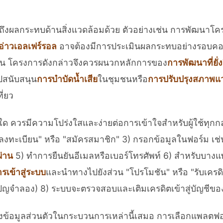
ผลกระทบด้านสิ่งแวดล้อมด้วย ตัวอย่างเช่น การพัฒนาโครงสร้า
อ่าวเอลเฟร์รอล
อาจต้องมีการประเมินผลกระทบอย่างรอบค
ังนั้น โครงการดังกล่าวจึงควรผนวกหลักการของ
การพัฒนาที่ยั่ง
ปสนับสนุน
การบำบัดน้ำเสีย
ในชุมชนหรือ
การปรับปรุงสภาพแ
ี่ยว
 ควรมีความโปร่งใสและง่ายต่อการเข้าใจสำหรับผู้ใช้ทุกกลุ่ม 
"ลงทะเบียน" หรือ "สมัครสมาชิก" 3) กรอกข้อมูลในฟอร์ม เช่
ผ่าน
5) ทำการยืนยันอีเมลหรือเบอร์โทรศัพท์ 6) สำหรับบางแ
รเข้าสู่ระบบ
และนำทางไปยังส่วน "โปรโมชัน" หรือ "รับเครดิต
ญจำลอง) 8) ระบบจะตรวจสอบและเติมเครดิตเข้าสู่บัญชีของ
องข้อมูลส่วนตัวในกระบวนการเหล่านี้เสมอ การเลือกแพลตฟอ